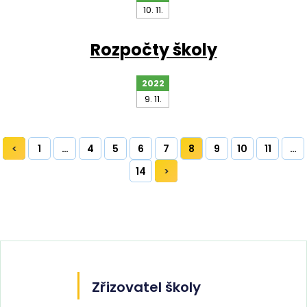
10. 11.
Rozpočty školy
2022
9. 11.
1
…
4
5
6
7
8
9
10
11
…
14
Zřizovatel školy