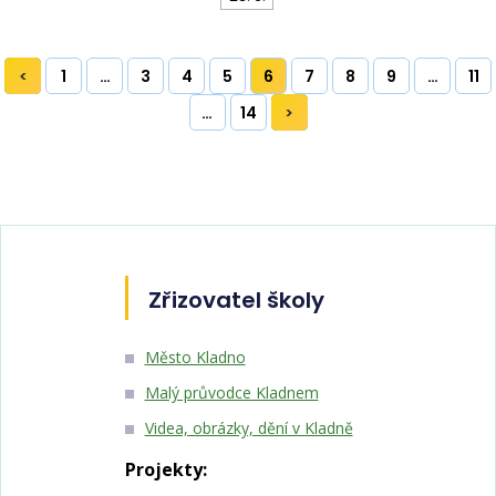
1
…
3
4
5
6
7
8
9
…
11
…
14
Zřizovatel školy
Město Kladno
Malý průvodce Kladnem
Videa, obrázky, dění v Kladně
Projekty: